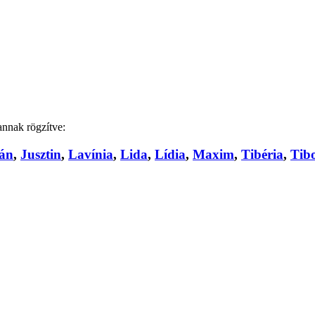
annak rögzítve:
ián
,
Jusztin
,
Lavínia
,
Lida
,
Lídia
,
Maxim
,
Tibéria
,
Tib