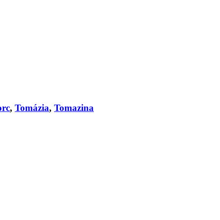
orc
,
Tomázia
,
Tomazina