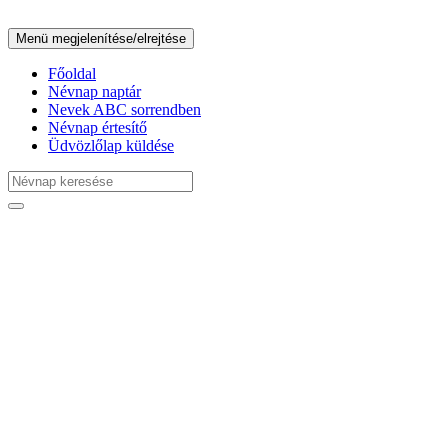
Menü megjelenítése/elrejtése
Főoldal
Névnap naptár
Nevek ABC sorrendben
Névnap értesítő
Üdvözlőlap küldése