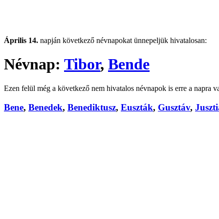
Április 14.
napján következő névnapokat ünnepeljük hivatalosan:
Névnap:
Tibor
,
Bende
Ezen felül még a következő nem hivatalos névnapok is erre a napra v
Bene
,
Benedek
,
Benediktusz
,
Euszták
,
Gusztáv
,
Juszt