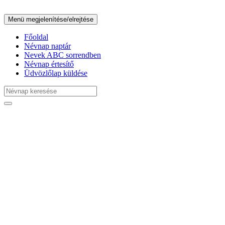
Menü megjelenítése/elrejtése
Főoldal
Névnap naptár
Nevek ABC sorrendben
Névnap értesítő
Üdvözlőlap küldése