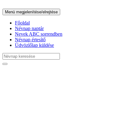
Menü megjelenítése/elrejtése
Főoldal
Névnap naptár
Nevek ABC sorrendben
Névnap értesítő
Üdvözlőlap küldése