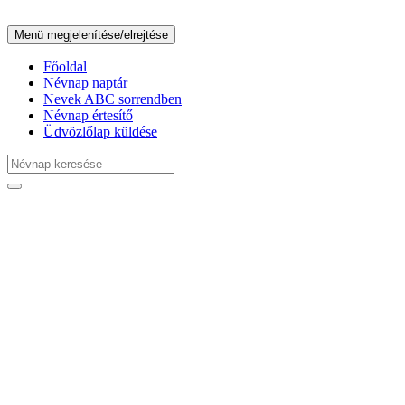
Menü megjelenítése/elrejtése
Főoldal
Névnap naptár
Nevek ABC sorrendben
Névnap értesítő
Üdvözlőlap küldése