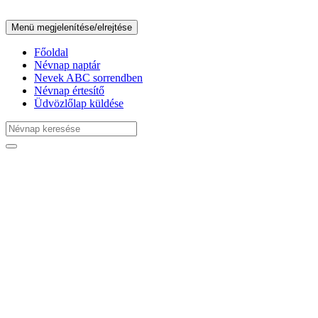
Menü megjelenítése/elrejtése
Főoldal
Névnap naptár
Nevek ABC sorrendben
Névnap értesítő
Üdvözlőlap küldése