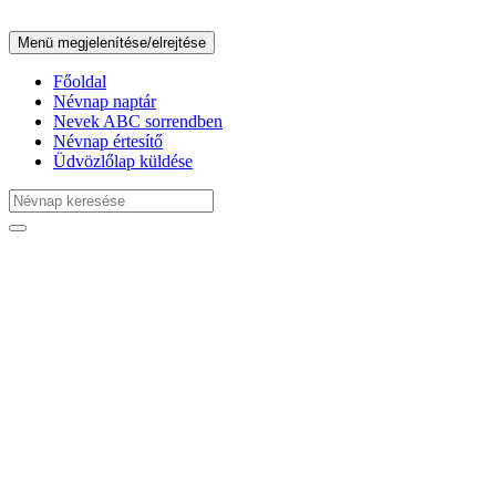
Menü megjelenítése/elrejtése
Főoldal
Névnap naptár
Nevek ABC sorrendben
Névnap értesítő
Üdvözlőlap küldése