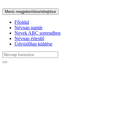
Menü megjelenítése/elrejtése
Főoldal
Névnap naptár
Nevek ABC sorrendben
Névnap értesítő
Üdvözlőlap küldése