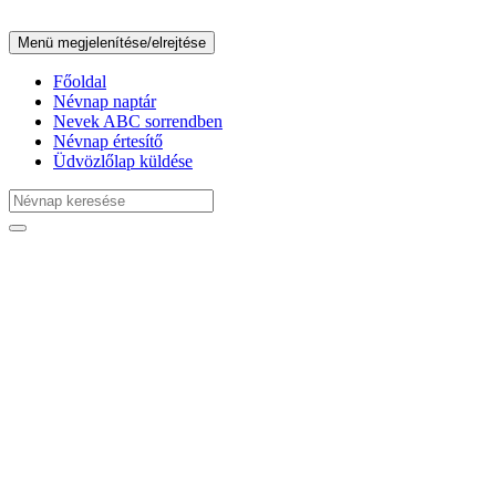
Menü megjelenítése/elrejtése
Főoldal
Névnap naptár
Nevek ABC sorrendben
Névnap értesítő
Üdvözlőlap küldése