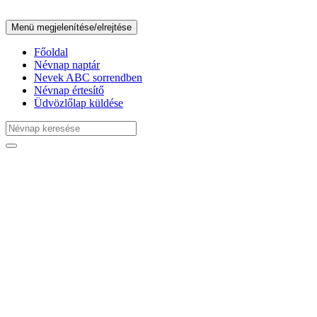
Menü megjelenítése/elrejtése
Főoldal
Névnap naptár
Nevek ABC sorrendben
Névnap értesítő
Üdvözlőlap küldése