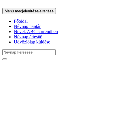
Menü megjelenítése/elrejtése
Főoldal
Névnap naptár
Nevek ABC sorrendben
Névnap értesítő
Üdvözlőlap küldése