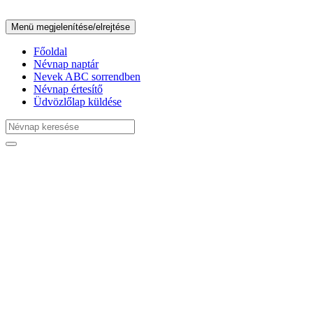
Menü megjelenítése/elrejtése
Főoldal
Névnap naptár
Nevek ABC sorrendben
Névnap értesítő
Üdvözlőlap küldése