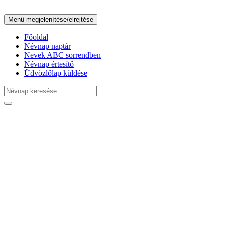
Menü megjelenítése/elrejtése
Főoldal
Névnap naptár
Nevek ABC sorrendben
Névnap értesítő
Üdvözlőlap küldése