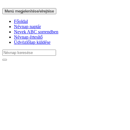
Menü megjelenítése/elrejtése
Főoldal
Névnap naptár
Nevek ABC sorrendben
Névnap értesítő
Üdvözlőlap küldése