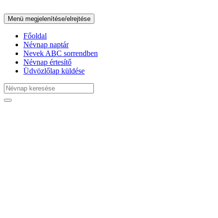
Menü megjelenítése/elrejtése
Főoldal
Névnap naptár
Nevek ABC sorrendben
Névnap értesítő
Üdvözlőlap küldése