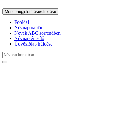
Menü megjelenítése/elrejtése
Főoldal
Névnap naptár
Nevek ABC sorrendben
Névnap értesítő
Üdvözlőlap küldése