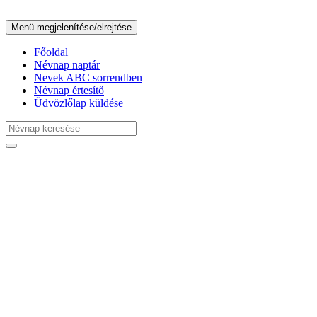
Menü megjelenítése/elrejtése
Főoldal
Névnap naptár
Nevek ABC sorrendben
Névnap értesítő
Üdvözlőlap küldése