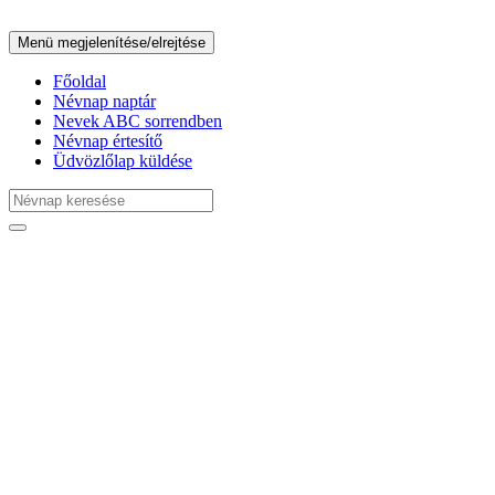
Menü megjelenítése/elrejtése
Főoldal
Névnap naptár
Nevek ABC sorrendben
Névnap értesítő
Üdvözlőlap küldése