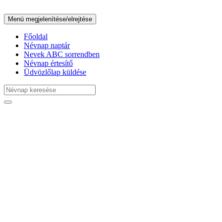
Menü megjelenítése/elrejtése
Főoldal
Névnap naptár
Nevek ABC sorrendben
Névnap értesítő
Üdvözlőlap küldése