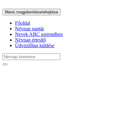
Menü megjelenítése/elrejtése
Főoldal
Névnap naptár
Nevek ABC sorrendben
Névnap értesítő
Üdvözlőlap küldése