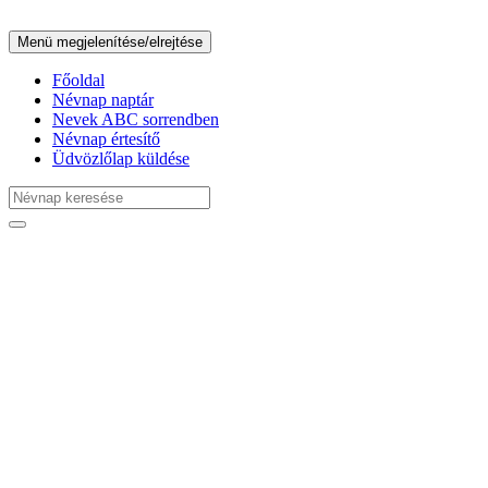
Menü megjelenítése/elrejtése
Főoldal
Névnap naptár
Nevek ABC sorrendben
Névnap értesítő
Üdvözlőlap küldése