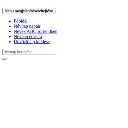
Menü megjelenítése/elrejtése
Főoldal
Névnap naptár
Nevek ABC sorrendben
Névnap értesítő
Üdvözlőlap küldése