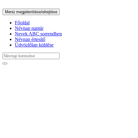
Menü megjelenítése/elrejtése
Főoldal
Névnap naptár
Nevek ABC sorrendben
Névnap értesítő
Üdvözlőlap küldése