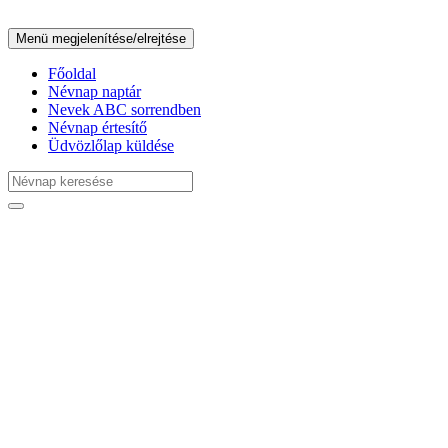
Menü megjelenítése/elrejtése
Főoldal
Névnap naptár
Nevek ABC sorrendben
Névnap értesítő
Üdvözlőlap küldése