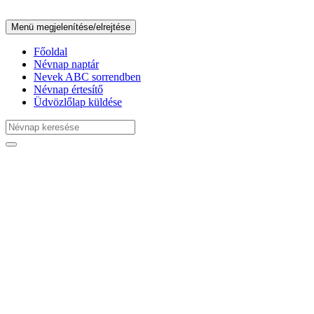
Menü megjelenítése/elrejtése
Főoldal
Névnap naptár
Nevek ABC sorrendben
Névnap értesítő
Üdvözlőlap küldése