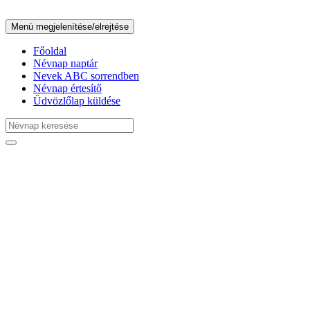
Menü megjelenítése/elrejtése
Főoldal
Névnap naptár
Nevek ABC sorrendben
Névnap értesítő
Üdvözlőlap küldése