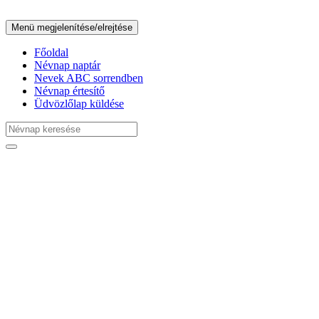
Menü megjelenítése/elrejtése
Főoldal
Névnap naptár
Nevek ABC sorrendben
Névnap értesítő
Üdvözlőlap küldése