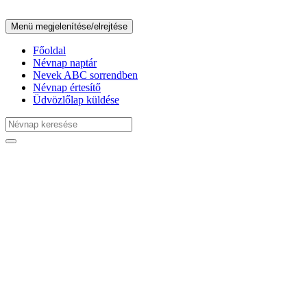
Menü megjelenítése/elrejtése
Főoldal
Névnap naptár
Nevek ABC sorrendben
Névnap értesítő
Üdvözlőlap küldése