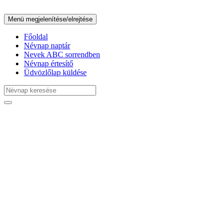
Menü megjelenítése/elrejtése
Főoldal
Névnap naptár
Nevek ABC sorrendben
Névnap értesítő
Üdvözlőlap küldése