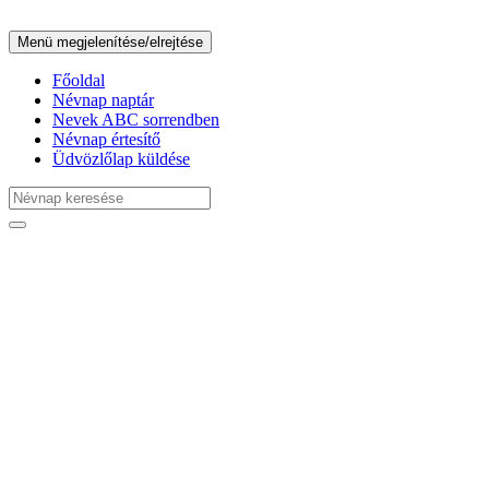
Menü megjelenítése/elrejtése
Főoldal
Névnap naptár
Nevek ABC sorrendben
Névnap értesítő
Üdvözlőlap küldése