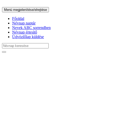
Menü megjelenítése/elrejtése
Főoldal
Névnap naptár
Nevek ABC sorrendben
Névnap értesítő
Üdvözlőlap küldése