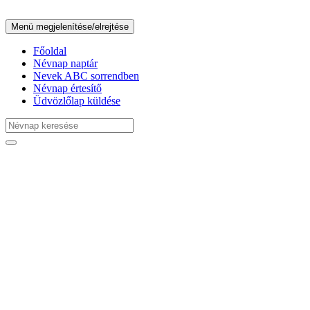
Menü megjelenítése/elrejtése
Főoldal
Névnap naptár
Nevek ABC sorrendben
Névnap értesítő
Üdvözlőlap küldése