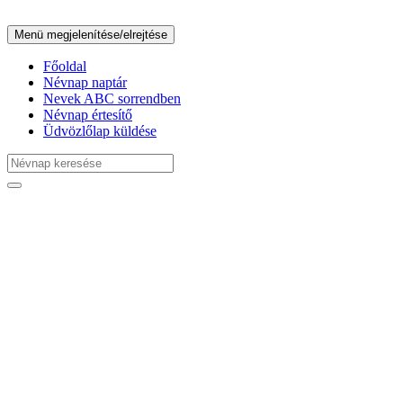
Menü megjelenítése/elrejtése
Főoldal
Névnap naptár
Nevek ABC sorrendben
Névnap értesítő
Üdvözlőlap küldése