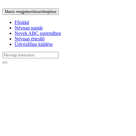
Menü megjelenítése/elrejtése
Főoldal
Névnap naptár
Nevek ABC sorrendben
Névnap értesítő
Üdvözlőlap küldése