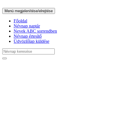
Menü megjelenítése/elrejtése
Főoldal
Névnap naptár
Nevek ABC sorrendben
Névnap értesítő
Üdvözlőlap küldése