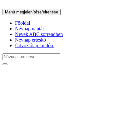
Menü megjelenítése/elrejtése
Főoldal
Névnap naptár
Nevek ABC sorrendben
Névnap értesítő
Üdvözlőlap küldése