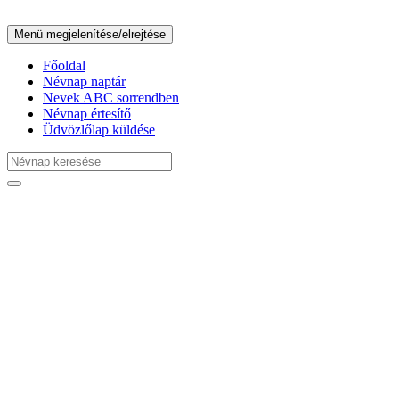
Menü megjelenítése/elrejtése
Főoldal
Névnap naptár
Nevek ABC sorrendben
Névnap értesítő
Üdvözlőlap küldése