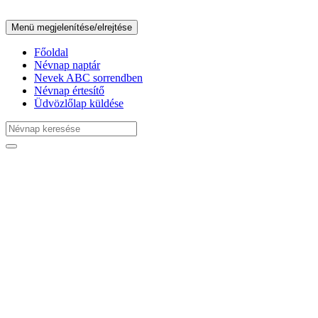
Menü megjelenítése/elrejtése
Főoldal
Névnap naptár
Nevek ABC sorrendben
Névnap értesítő
Üdvözlőlap küldése