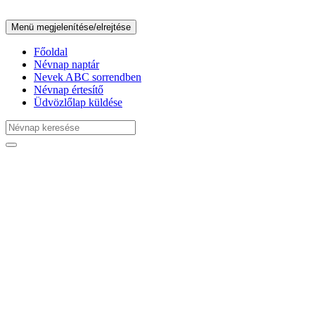
Menü megjelenítése/elrejtése
Főoldal
Névnap naptár
Nevek ABC sorrendben
Névnap értesítő
Üdvözlőlap küldése