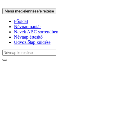
Menü megjelenítése/elrejtése
Főoldal
Névnap naptár
Nevek ABC sorrendben
Névnap értesítő
Üdvözlőlap küldése