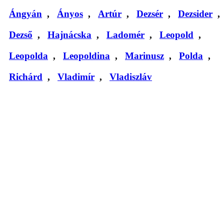
Ángyán
,
Ányos
,
Artúr
,
Dezsér
,
Dezsider
,
Dezső
,
Hajnácska
,
Ladomér
,
Leopold
,
Leopolda
,
Leopoldina
,
Marinusz
,
Polda
,
Richárd
,
Vladimír
,
Vladiszláv