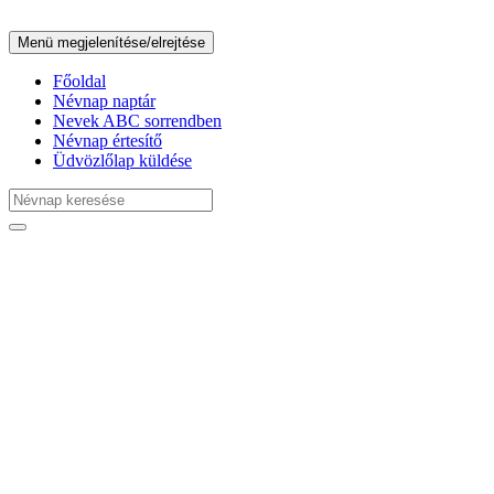
Menü megjelenítése/elrejtése
Főoldal
Névnap naptár
Nevek ABC sorrendben
Névnap értesítő
Üdvözlőlap küldése