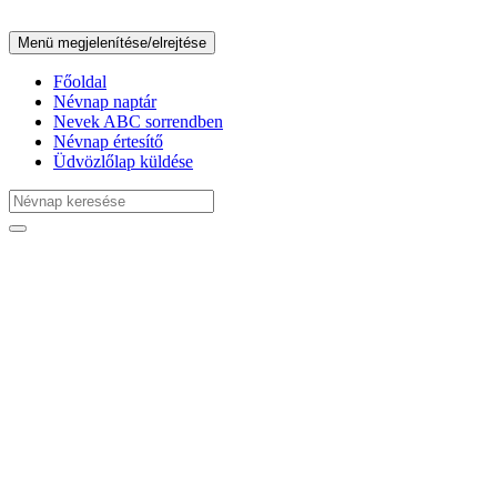
Menü megjelenítése/elrejtése
Főoldal
Névnap naptár
Nevek ABC sorrendben
Névnap értesítő
Üdvözlőlap küldése