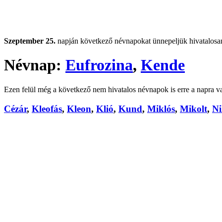
Szeptember 25.
napján következő névnapokat ünnepeljük hivatalosa
Névnap:
Eufrozina
,
Kende
Ezen felül még a következő nem hivatalos névnapok is erre a napra v
Cézár
,
Kleofás
,
Kleon
,
Klió
,
Kund
,
Miklós
,
Mikolt
,
Ni