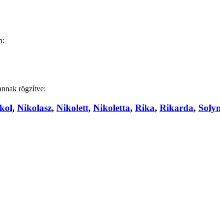
n:
annak rögzítve:
kol
,
Nikolasz
,
Nikolett
,
Nikoletta
,
Rika
,
Rikarda
,
Soly