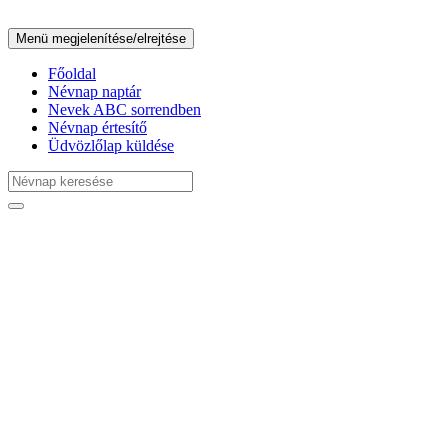
Menü megjelenítése/elrejtése
Főoldal
Névnap naptár
Nevek ABC sorrendben
Névnap értesítő
Üdvözlőlap küldése