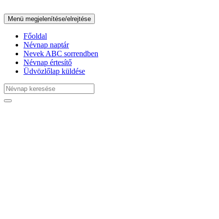
Menü megjelenítése/elrejtése
Főoldal
Névnap naptár
Nevek ABC sorrendben
Névnap értesítő
Üdvözlőlap küldése