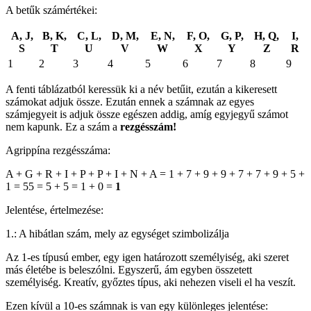
A betűk számértékei:
A, J,
B, K,
C, L,
D, M,
E, N,
F, O,
G, P,
H, Q,
I,
S
T
U
V
W
X
Y
Z
R
1
2
3
4
5
6
7
8
9
A fenti táblázatból keressük ki a név betűit, ezután a kikeresett
számokat adjuk össze. Ezután ennek a számnak az egyes
számjegyeit is adjuk össze egészen addig, amíg egyjegyű számot
nem kapunk. Ez a szám a
rezgésszám!
Agrippína rezgésszáma:
A + G + R + I + P + P + I + N + A = 1 + 7 + 9 + 9 + 7 + 7 + 9 + 5 +
1 = 55 = 5 + 5 = 1 + 0 =
1
Jelentése, értelmezése:
1.: A hibátlan szám, mely az egységet szimbolizálja
Az 1-es típusú ember, egy igen határozott személyiség, aki szeret
más életébe is beleszólni. Egyszerű, ám egyben összetett
személyiség. Kreatív, győztes típus, aki nehezen viseli el ha veszít.
Ezen kívül a 10-es számnak is van egy különleges jelentése: