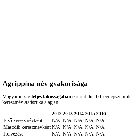
Agrippína név gyakorisága
Magyarország
teljes lakosságában
előforduló 100 legnépszerűbb
keresztnév statisztika alapján:
2012
2013
2014
2015
2016
Első keresztnévként
N/A
N/A
N/A
N/A
N/A
Második keresztnévként
N/A
N/A
N/A
N/A
N/A
Helyezése
N/A
N/A
N/A
N/A
N/A