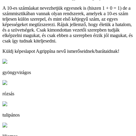
A 10-es számúakat nevezhetjük egyesnek is (hiszen 1 + 0 = 1) de a
számmisztikában vannak olyan rendszerek, amelyek a 10-es szám
teljesen külön szerepel, és mint első kétjegyű szám, az egyes
képességeket megtízszerezi. Rájuk jellemző, hogy életük a hatalom,
és a szövetségek. Csak kimondottan vezetői szerepben tudják
elképzelni magukat, és csak ebben a szerepben érzik jól magukat, és
csak így tudnak kiteljesedni.
Küldj képeslapot Agrippína nevű ismerőseidnek/barátaidnak!
gyöngyvirágos
rózsás
tulipános