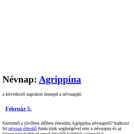
Névnap:
Agrippína
a következő napokon ünnepli a névnapját:
Február 5.
Szeretnél a jövőben időben értesülni Agrippína névnapról? Iratkozz
fel
névnap értesítő
funkciónk segítségével erre a névnapra és az
ünnep közeledtével email értesítőt küldünk számodra!