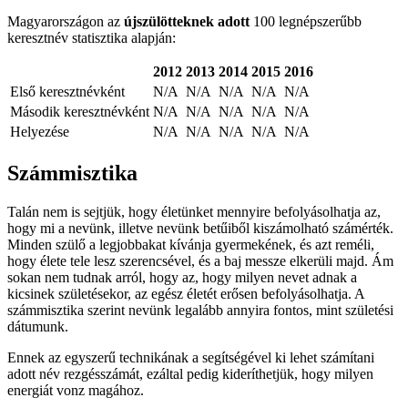
Magyarországon az
újszülötteknek adott
100 legnépszerűbb
keresztnév statisztika alapján:
2012
2013
2014
2015
2016
Első keresztnévként
N/A
N/A
N/A
N/A
N/A
Második keresztnévként
N/A
N/A
N/A
N/A
N/A
Helyezése
N/A
N/A
N/A
N/A
N/A
Számmisztika
Talán nem is sejtjük, hogy életünket mennyire befolyásolhatja az,
hogy mi a nevünk, illetve nevünk betűiből kiszámolható számérték.
Minden szülő a legjobbakat kívánja gyermekének, és azt reméli,
hogy élete tele lesz szerencsével, és a baj messze elkerüli majd. Ám
sokan nem tudnak arról, hogy az, hogy milyen nevet adnak a
kicsinek születésekor, az egész életét erősen befolyásolhatja. A
számmisztika szerint nevünk legalább annyira fontos, mint születési
dátumunk.
Ennek az egyszerű technikának a segítségével ki lehet számítani
adott név rezgésszámát, ezáltal pedig kideríthetjük, hogy milyen
energiát vonz magához.