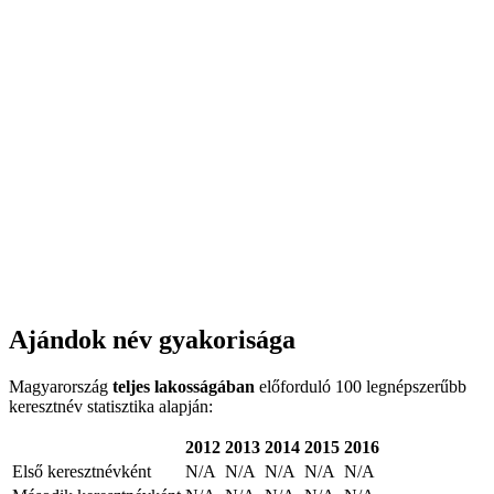
Ajándok név gyakorisága
Magyarország
teljes lakosságában
előforduló 100 legnépszerűbb
keresztnév statisztika alapján:
2012
2013
2014
2015
2016
Első keresztnévként
N/A
N/A
N/A
N/A
N/A