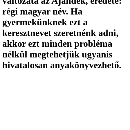
változata az Ajándék,
eredete:
régi magyar név. Ha
gyermekünknek ezt a
keresztnevet szeretnénk adni,
akkor ezt minden probléma
nélkül megtehetjük ugyanis
hivatalosan
anyakönyvezhető
.