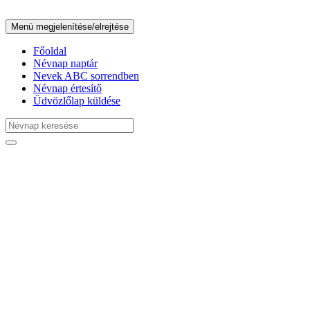
Menü megjelenítése/elrejtése
Főoldal
Névnap naptár
Nevek ABC sorrendben
Névnap értesítő
Üdvözlőlap küldése