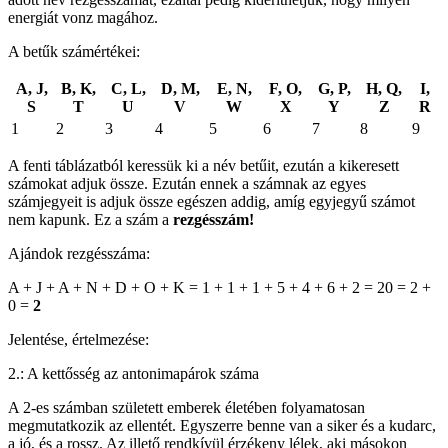
energiát vonz magához.
A betűk számértékei:
A, J,
B, K,
C, L,
D, M,
E, N,
F, O,
G, P,
H, Q,
I,
S
T
U
V
W
X
Y
Z
R
1
2
3
4
5
6
7
8
9
A fenti táblázatból keressük ki a név betűit, ezután a kikeresett
számokat adjuk össze. Ezután ennek a számnak az egyes
számjegyeit is adjuk össze egészen addig, amíg egyjegyű számot
nem kapunk. Ez a szám a
rezgésszám!
Ajándok rezgésszáma:
A + J + A + N + D + O + K = 1 + 1 + 1 + 5 + 4 + 6 + 2 = 20 = 2 +
0 =
2
Jelentése, értelmezése:
2.: A kettősség az antonimapárok száma
A 2-es számban született emberek életében folyamatosan
megmutatkozik az ellentét. Egyszerre benne van a siker és a kudarc,
a jó, és a rossz. Az illető rendkívül érzékeny lélek, aki másokon