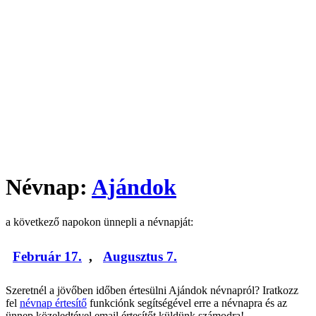
Névnap:
Ajándok
a következő napokon ünnepli a névnapját:
Február 17.
,
Augusztus 7.
Szeretnél a jövőben időben értesülni Ajándok névnapról? Iratkozz
fel
névnap értesítő
funkciónk segítségével erre a névnapra és az
ünnep közeledtével email értesítőt küldünk számodra!