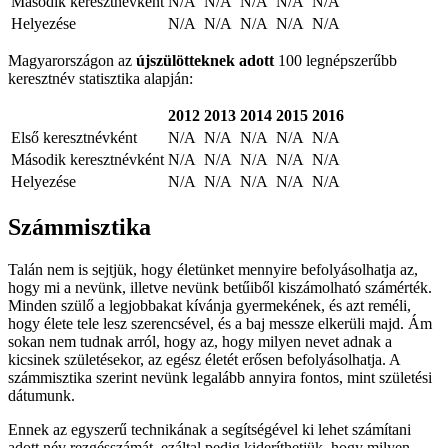
Második keresztnévként
N/A
N/A
N/A
N/A
N/A
Helyezése
N/A
N/A
N/A
N/A
N/A
Magyarországon az
újszülötteknek adott
100 legnépszerűbb
keresztnév statisztika alapján:
2012
2013
2014
2015
2016
Első keresztnévként
N/A
N/A
N/A
N/A
N/A
Második keresztnévként
N/A
N/A
N/A
N/A
N/A
Helyezése
N/A
N/A
N/A
N/A
N/A
Számmisztika
Talán nem is sejtjük, hogy életünket mennyire befolyásolhatja az,
hogy mi a nevünk, illetve nevünk betűiből kiszámolható számérték.
Minden szülő a legjobbakat kívánja gyermekének, és azt reméli,
hogy élete tele lesz szerencsével, és a baj messze elkerüli majd. Ám
sokan nem tudnak arról, hogy az, hogy milyen nevet adnak a
kicsinek születésekor, az egész életét erősen befolyásolhatja. A
számmisztika szerint nevünk legalább annyira fontos, mint születési
dátumunk.
Ennek az egyszerű technikának a segítségével ki lehet számítani
adott név rezgésszámát, ezáltal pedig kideríthetjük, hogy milyen