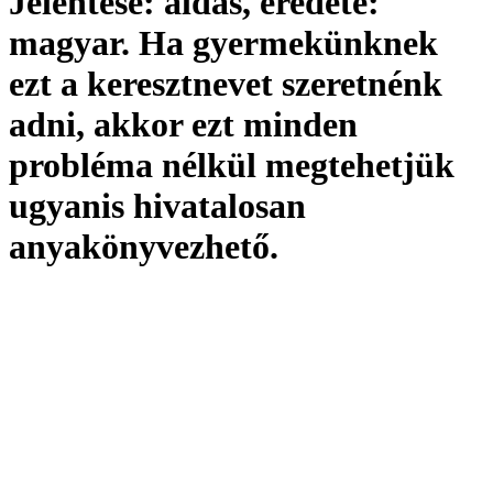
Jelentése:
áldás,
eredete:
magyar. Ha gyermekünknek
ezt a keresztnevet szeretnénk
adni, akkor ezt minden
probléma nélkül megtehetjük
ugyanis hivatalosan
anyakönyvezhető
.