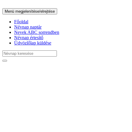
Menü megjelenítése/elrejtése
Főoldal
Névnap naptár
Nevek ABC sorrendben
Névnap értesítő
Üdvözlőlap küldése