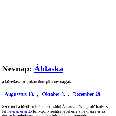
Névnap:
Áldáska
a következő napokon ünnepli a névnapját:
Augusztus 13.
,
Október 8.
,
December 29.
Szeretnél a jövőben időben értesülni Áldáska névnapról? Iratkozz
fel
névnap értesítő
funkciónk segítségével erre a névnapra és az
ünnep közeledtével email értesítőt küldünk számodra!