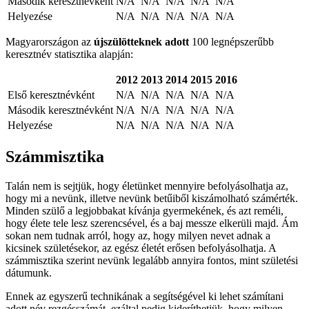
Második keresztnévként
N/A
N/A
N/A
N/A
N/A
Helyezése
N/A
N/A
N/A
N/A
N/A
Magyarországon az
újszülötteknek adott
100 legnépszerűbb
keresztnév statisztika alapján:
2012
2013
2014
2015
2016
Első keresztnévként
N/A
N/A
N/A
N/A
N/A
Második keresztnévként
N/A
N/A
N/A
N/A
N/A
Helyezése
N/A
N/A
N/A
N/A
N/A
Számmisztika
Talán nem is sejtjük, hogy életünket mennyire befolyásolhatja az,
hogy mi a nevünk, illetve nevünk betűiből kiszámolható számérték.
Minden szülő a legjobbakat kívánja gyermekének, és azt reméli,
hogy élete tele lesz szerencsével, és a baj messze elkerüli majd. Ám
sokan nem tudnak arról, hogy az, hogy milyen nevet adnak a
kicsinek születésekor, az egész életét erősen befolyásolhatja. A
számmisztika szerint nevünk legalább annyira fontos, mint születési
dátumunk.
Ennek az egyszerű technikának a segítségével ki lehet számítani
adott név rezgésszámát, ezáltal pedig kideríthetjük, hogy milyen