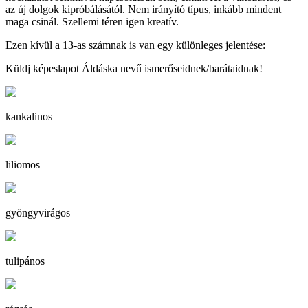
az új dolgok kipróbálásától. Nem irányító típus, inkább mindent
maga csinál. Szellemi téren igen kreatív.
Ezen kívül a 13-as számnak is van egy különleges jelentése:
Küldj képeslapot Áldáska nevű ismerőseidnek/barátaidnak!
kankalinos
liliomos
gyöngyvirágos
tulipános