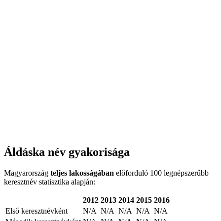
Áldáska név gyakorisága
Magyarország
teljes lakosságában
előforduló 100 legnépszerűbb
keresztnév statisztika alapján:
2012
2013
2014
2015
2016
Első keresztnévként
N/A
N/A
N/A
N/A
N/A