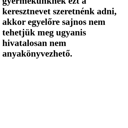
gyermekünknek ezt a
keresztnevet szeretnénk adni,
akkor egyelőre sajnos nem
tehetjük meg ugyanis
hivatalosan
nem
anyakönyvezhető
.