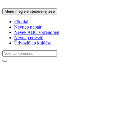
Menü megjelenítése/elrejtése
Főoldal
Névnap naptár
Nevek ABC sorrendben
Névnap értesítő
Üdvözlőlap küldése