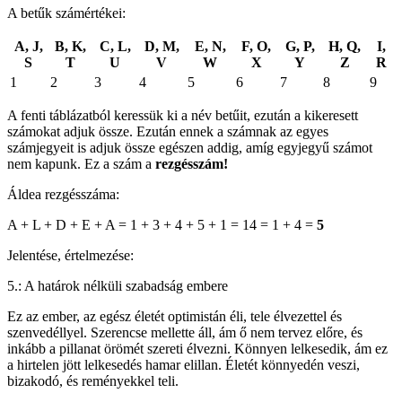
A betűk számértékei:
A, J,
B, K,
C, L,
D, M,
E, N,
F, O,
G, P,
H, Q,
I,
S
T
U
V
W
X
Y
Z
R
1
2
3
4
5
6
7
8
9
A fenti táblázatból keressük ki a név betűit, ezután a kikeresett
számokat adjuk össze. Ezután ennek a számnak az egyes
számjegyeit is adjuk össze egészen addig, amíg egyjegyű számot
nem kapunk. Ez a szám a
rezgésszám!
Áldea rezgésszáma:
A + L + D + E + A = 1 + 3 + 4 + 5 + 1 = 14 = 1 + 4 =
5
Jelentése, értelmezése:
5.: A határok nélküli szabadság embere
Ez az ember, az egész életét optimistán éli, tele élvezettel és
szenvedéllyel. Szerencse mellette áll, ám ő nem tervez előre, és
inkább a pillanat örömét szereti élvezni. Könnyen lelkesedik, ám ez
a hirtelen jött lelkesedés hamar elillan. Életét könnyedén veszi,
bizakodó, és reményekkel teli.