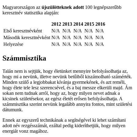
Magyarországon az
újszülötteknek adott
100 legnépszerűbb
keresztnév statisztika alapján:
2012
2013
2014
2015
2016
Első keresztnévként
N/A
N/A
N/A
N/A
N/A
Második keresztnévként
N/A
N/A
N/A
N/A
N/A
Helyezése
N/A
N/A
N/A
N/A
N/A
Számmisztika
Talán nem is sejtjük, hogy életünket mennyire befolyásolhatja az,
hogy mi a nevünk, illetve nevünk betűiből kiszámolható számérték.
Minden szülő a legjobbakat kívánja gyermekének, és azt reméli,
hogy élete tele lesz szerencsével, és a baj messze elkerüli majd. Ám
sokan nem tudnak arról, hogy az, hogy milyen nevet adnak a
kicsinek születésekor, az egész életét erősen befolyásolhatja. A
számmisztika szerint nevünk legalább annyira fontos, mint születési
dátumunk.
Ennek az egyszerű technikának a segítségével ki lehet számítani
adott név rezgésszámát, ezáltal pedig kideríthetjük, hogy milyen
energiát vonz magához.