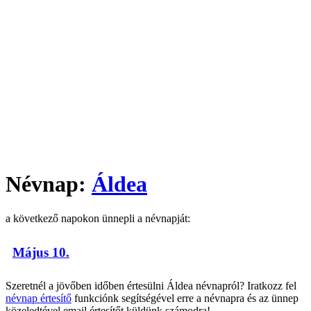
Névnap:
Áldea
a következő napokon ünnepli a névnapját:
Május 10.
Szeretnél a jövőben időben értesülni Áldea névnapról? Iratkozz fel
névnap értesítő
funkciónk segítségével erre a névnapra és az ünnep
közeledtével email értesítőt küldünk számodra!