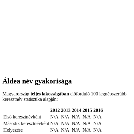
Áldea név gyakorisága
Magyarország
teljes lakosságában
előforduló 100 legnépszerűbb
keresztnév statisztika alapján:
2012
2013
2014
2015
2016
Első keresztnévként
N/A
N/A
N/A
N/A
N/A
Második keresztnévként
N/A
N/A
N/A
N/A
N/A
Helyezése
N/A
N/A
N/A
N/A
N/A