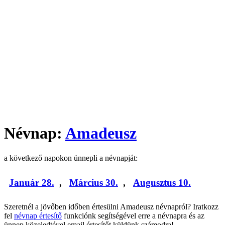
Névnap:
Amadeusz
a következő napokon ünnepli a névnapját:
Január 28.
,
Március 30.
,
Augusztus 10.
Szeretnél a jövőben időben értesülni Amadeusz névnapról? Iratkozz
fel
névnap értesítő
funkciónk segítségével erre a névnapra és az
ünnep közeledtével email értesítőt küldünk számodra!