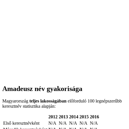
Amadeusz név gyakorisága
Magyarország
teljes lakosságában
előforduló 100 legnépszerűbb
keresztnév statisztika alapján:
2012
2013
2014
2015
2016
Első keresztnévként
N/A
N/A
N/A
N/A
N/A