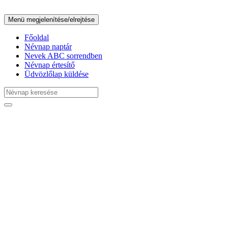
Menü megjelenítése/elrejtése
Főoldal
Névnap naptár
Nevek ABC sorrendben
Névnap értesítő
Üdvözlőlap küldése