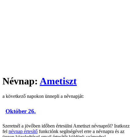
Névnap:
Ametiszt
a következő napokon ünnepli a névnapját:
Október 26.
Szeretnél a jövőben időben értesülni Ametiszt névnapról? Iratkozz
fel
névnap értesítő
funkciónk segítségével erre a névnapra és az
ünnep közeledtével email értesítőt küldünk számodra!