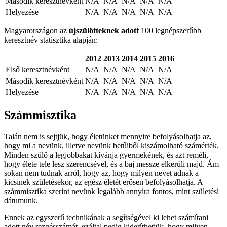
Második keresztnévként
N/A
N/A
N/A
N/A
N/A
Helyezése
N/A
N/A
N/A
N/A
N/A
Magyarországon az
újszülötteknek adott
100 legnépszerűbb
keresztnév statisztika alapján:
2012
2013
2014
2015
2016
Első keresztnévként
N/A
N/A
N/A
N/A
N/A
Második keresztnévként
N/A
N/A
N/A
N/A
N/A
Helyezése
N/A
N/A
N/A
N/A
N/A
Számmisztika
Talán nem is sejtjük, hogy életünket mennyire befolyásolhatja az,
hogy mi a nevünk, illetve nevünk betűiből kiszámolható számérték.
Minden szülő a legjobbakat kívánja gyermekének, és azt reméli,
hogy élete tele lesz szerencsével, és a baj messze elkerüli majd. Ám
sokan nem tudnak arról, hogy az, hogy milyen nevet adnak a
kicsinek születésekor, az egész életét erősen befolyásolhatja. A
számmisztika szerint nevünk legalább annyira fontos, mint születési
dátumunk.
Ennek az egyszerű technikának a segítségével ki lehet számítani
adott név rezgésszámát, ezáltal pedig kideríthetjük, hogy milyen