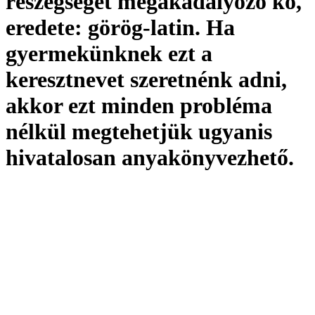
részegséget megakadályozó kő,
eredete:
görög-latin. Ha
gyermekünknek ezt a
keresztnevet szeretnénk adni,
akkor ezt minden probléma
nélkül megtehetjük ugyanis
hivatalosan
anyakönyvezhető
.