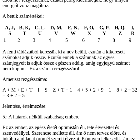
energiát vonz magához.
A betűk számértékei:
A, J,
B, K,
C, L,
D, M,
E, N,
F, O,
G, P,
H, Q,
I,
S
T
U
V
W
X
Y
Z
R
1
2
3
4
5
6
7
8
9
A fenti táblázatból keressük ki a név betűit, ezután a kikeresett
számokat adjuk össze. Ezután ennek a számnak az egyes
számjegyeit is adjuk össze egészen addig, amíg egyjegyű számot
nem kapunk. Ez a szám a
rezgésszám!
Ametiszt rezgésszáma:
A + M + E + T + I + S + Z + T = 1 + 4 + 5 + 2 + 9 + 1 + 8 + 2 = 32
= 3 + 2 =
5
Jelentése, értelmezése:
5.: A határok nélküli szabadság embere
Ez az ember, az egész életét optimistán éli, tele élvezettel és
szenvedéllyel. Szerencse mellette áll, ám ő nem tervez előre, és
inkább a pillanat örömét szereti élvezni. Könnyen lelkesedik, ám ez