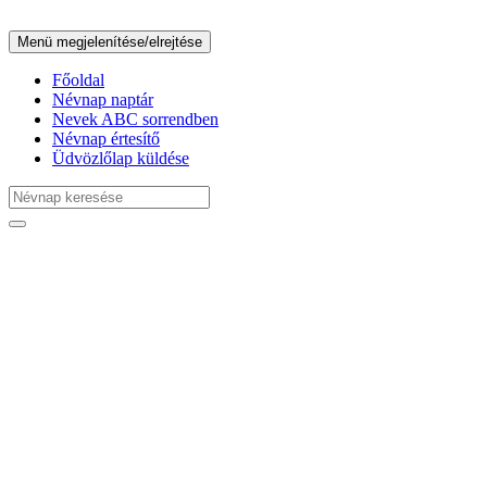
Menü megjelenítése/elrejtése
Főoldal
Névnap naptár
Nevek ABC sorrendben
Névnap értesítő
Üdvözlőlap küldése