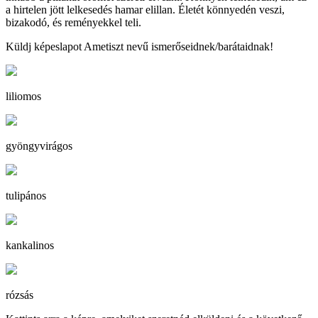
a hirtelen jött lelkesedés hamar elillan. Életét könnyedén veszi,
bizakodó, és reményekkel teli.
Küldj képeslapot Ametiszt nevű ismerőseidnek/barátaidnak!
liliomos
gyöngyvirágos
tulipános
kankalinos
rózsás