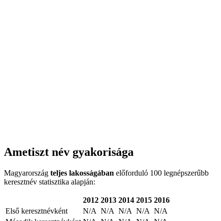
Ametiszt név gyakorisága
Magyarország
teljes lakosságában
előforduló 100 legnépszerűbb
keresztnév statisztika alapján:
2012
2013
2014
2015
2016
Első keresztnévként
N/A
N/A
N/A
N/A
N/A