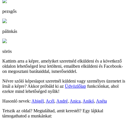
pezsgős
pálinkás
sörös
Kattints arra a képre, amelyiket szeretnéd elküldeni és a következő
oldalon lehetőséged lesz letölteni, emailben elküldeni és Facebook-
on megosztani barátaiddal, ismerőseiddel.
Névre szóló képeslapot szeretnél küldeni vagy személyes üzenetet is
írnál a képre? Akkor próbáld ki az
Üdvözlőlap
funkciónkat, ahol
ezekre mind lehetőséged nyílik!
Hasonló nevek:
Abigél
,
Acél
,
André
,
Anica
,
Anikó
,
Anéta
Tetszik az oldal? Megtaláltad, amit kerestél? Egy lájkkal
támogathatod a munkánkat: