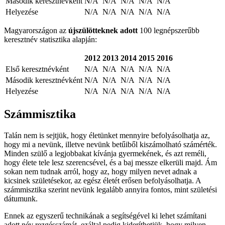
Második keresztnévként
N/A
N/A
N/A
N/A
N/A
Helyezése
N/A
N/A
N/A
N/A
N/A
Magyarországon az
újszülötteknek adott
100 legnépszerűbb
keresztnév statisztika alapján:
2012
2013
2014
2015
2016
Első keresztnévként
N/A
N/A
N/A
N/A
N/A
Második keresztnévként
N/A
N/A
N/A
N/A
N/A
Helyezése
N/A
N/A
N/A
N/A
N/A
Számmisztika
Talán nem is sejtjük, hogy életünket mennyire befolyásolhatja az,
hogy mi a nevünk, illetve nevünk betűiből kiszámolható számérték.
Minden szülő a legjobbakat kívánja gyermekének, és azt reméli,
hogy élete tele lesz szerencsével, és a baj messze elkerüli majd. Ám
sokan nem tudnak arról, hogy az, hogy milyen nevet adnak a
kicsinek születésekor, az egész életét erősen befolyásolhatja. A
számmisztika szerint nevünk legalább annyira fontos, mint születési
dátumunk.
Ennek az egyszerű technikának a segítségével ki lehet számítani
adott név rezgésszámát, ezáltal pedig kideríthetjük, hogy milyen