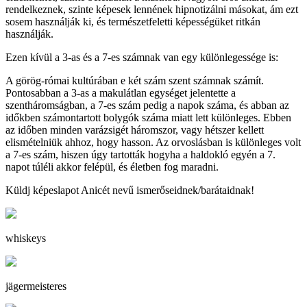
rendelkeznek, szinte képesek lennének hipnotizálni másokat, ám ezt
sosem használják ki, és természetfeletti képességüket ritkán
használják.
Ezen kívül a 3-as és a 7-es számnak van egy különlegessége is:
A görög-római kultúrában e két szám szent számnak számít.
Pontosabban a 3-as a makulátlan egységet jelentette a
szentháromságban, a 7-es szám pedig a napok száma, és abban az
időkben számontartott bolygók száma miatt lett különleges. Ebben
az időben minden varázsigét háromszor, vagy hétszer kellett
elismételniük ahhoz, hogy hasson. Az orvoslásban is különleges volt
a 7-es szám, hiszen úgy tartották hogyha a haldokló egyén a 7.
napot túléli akkor felépül, és életben fog maradni.
Küldj képeslapot Anicét nevű ismerőseidnek/barátaidnak!
whiskeys
jägermeisteres