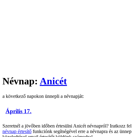
Névnap:
Anicét
a következő napokon ünnepli a névnapját:
Április 17.
Szeretnél a jövőben időben értesülni Anicét névnapról? Iratkozz fel
névnap értesítő
funkciónk segítségével erre a névnapra és az ünnep
közeledtével email értesítőt küldünk számodra!