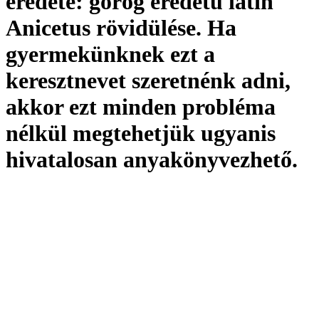
eredete:
görög eredetű latin
Anicetus rövidülése. Ha
gyermekünknek ezt a
keresztnevet szeretnénk adni,
akkor ezt minden probléma
nélkül megtehetjük ugyanis
hivatalosan
anyakönyvezhető
.