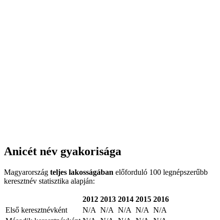
Anicét név gyakorisága
Magyarország
teljes lakosságában
előforduló 100 legnépszerűbb
keresztnév statisztika alapján:
2012
2013
2014
2015
2016
Első keresztnévként
N/A
N/A
N/A
N/A
N/A