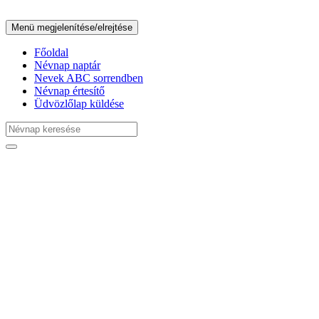
Menü megjelenítése/elrejtése
Főoldal
Névnap naptár
Nevek ABC sorrendben
Névnap értesítő
Üdvözlőlap küldése