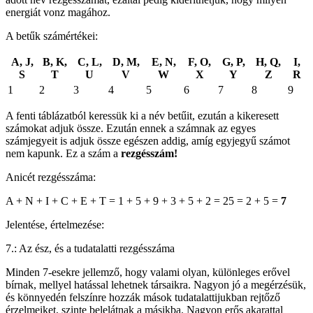
energiát vonz magához.
A betűk számértékei:
A, J,
B, K,
C, L,
D, M,
E, N,
F, O,
G, P,
H, Q,
I,
S
T
U
V
W
X
Y
Z
R
1
2
3
4
5
6
7
8
9
A fenti táblázatból keressük ki a név betűit, ezután a kikeresett
számokat adjuk össze. Ezután ennek a számnak az egyes
számjegyeit is adjuk össze egészen addig, amíg egyjegyű számot
nem kapunk. Ez a szám a
rezgésszám!
Anicét rezgésszáma:
A + N + I + C + E + T = 1 + 5 + 9 + 3 + 5 + 2 = 25 = 2 + 5 =
7
Jelentése, értelmezése:
7.: Az ész, és a tudatalatti rezgésszáma
Minden 7-esekre jellemző, hogy valami olyan, különleges erővel
bírnak, mellyel hatással lehetnek társaikra. Nagyon jó a megérzésük,
és könnyedén felszínre hozzák mások tudatalattijukban rejtőző
érzelmeiket, szinte belelátnak a másikba. Nagyon erős akarattal