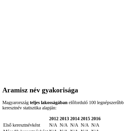
Aramisz név gyakorisága
Magyarország
teljes lakosságában
előforduló 100 legnépszerűbb
keresztnév statisztika alapján:
2012
2013
2014
2015
2016
Első keresztnévként
N/A
N/A
N/A
N/A
N/A