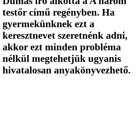
Dumas író alkotta a A három
testőr című regényben. Ha
gyermekünknek ezt a
keresztnevet szeretnénk adni,
akkor ezt minden probléma
nélkül megtehetjük ugyanis
hivatalosan
anyakönyvezhető
.