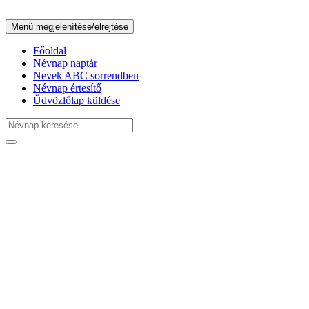
Menü megjelenítése/elrejtése
Főoldal
Névnap naptár
Nevek ABC sorrendben
Névnap értesítő
Üdvözlőlap küldése