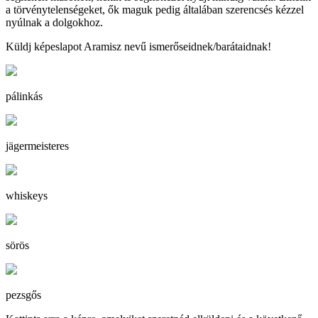
a törvénytelenségeket, ők maguk pedig általában szerencsés kézzel
nyúlnak a dolgokhoz.
Küldj képeslapot Aramisz nevű ismerőseidnek/barátaidnak!
pálinkás
jägermeisteres
whiskeys
sörös
pezsgős