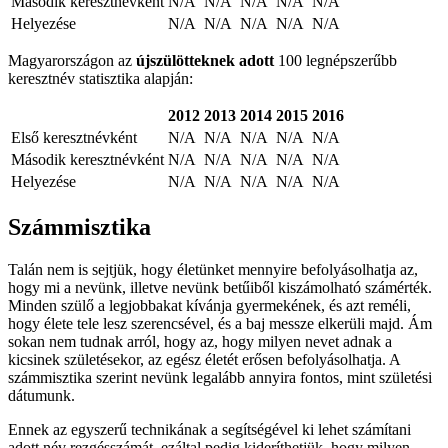
Második keresztnévként
N/A
N/A
N/A
N/A
N/A
Helyezése
N/A
N/A
N/A
N/A
N/A
Magyarországon az
újszülötteknek adott
100 legnépszerűbb
keresztnév statisztika alapján:
2012
2013
2014
2015
2016
Első keresztnévként
N/A
N/A
N/A
N/A
N/A
Második keresztnévként
N/A
N/A
N/A
N/A
N/A
Helyezése
N/A
N/A
N/A
N/A
N/A
Számmisztika
Talán nem is sejtjük, hogy életünket mennyire befolyásolhatja az,
hogy mi a nevünk, illetve nevünk betűiből kiszámolható számérték.
Minden szülő a legjobbakat kívánja gyermekének, és azt reméli,
hogy élete tele lesz szerencsével, és a baj messze elkerüli majd. Ám
sokan nem tudnak arról, hogy az, hogy milyen nevet adnak a
kicsinek születésekor, az egész életét erősen befolyásolhatja. A
számmisztika szerint nevünk legalább annyira fontos, mint születési
dátumunk.
Ennek az egyszerű technikának a segítségével ki lehet számítani
adott név rezgésszámát, ezáltal pedig kideríthetjük, hogy milyen