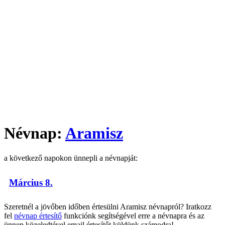
Névnap:
Aramisz
a következő napokon ünnepli a névnapját:
Március 8.
Szeretnél a jövőben időben értesülni Aramisz névnapról? Iratkozz
fel
névnap értesítő
funkciónk segítségével erre a névnapra és az
ünnep közeledtével email értesítőt küldünk számodra!