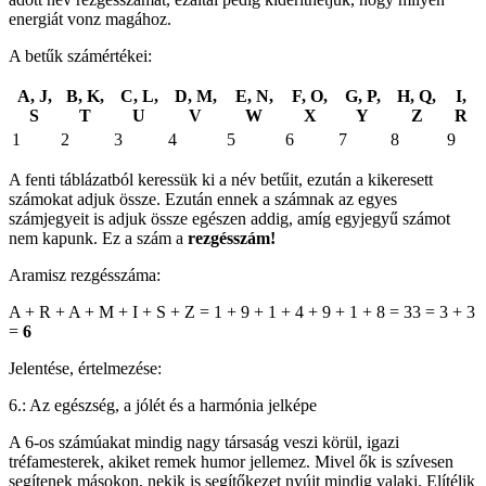
energiát vonz magához.
A betűk számértékei:
A, J,
B, K,
C, L,
D, M,
E, N,
F, O,
G, P,
H, Q,
I,
S
T
U
V
W
X
Y
Z
R
1
2
3
4
5
6
7
8
9
A fenti táblázatból keressük ki a név betűit, ezután a kikeresett
számokat adjuk össze. Ezután ennek a számnak az egyes
számjegyeit is adjuk össze egészen addig, amíg egyjegyű számot
nem kapunk. Ez a szám a
rezgésszám!
Aramisz rezgésszáma:
A + R + A + M + I + S + Z = 1 + 9 + 1 + 4 + 9 + 1 + 8 = 33 = 3 + 3
=
6
Jelentése, értelmezése:
6.: Az egészség, a jólét és a harmónia jelképe
A 6-os számúakat mindig nagy társaság veszi körül, igazi
tréfamesterek, akiket remek humor jellemez. Mivel ők is szívesen
segítenek másokon, nekik is segítőkezet nyújt mindig valaki. Elítélik